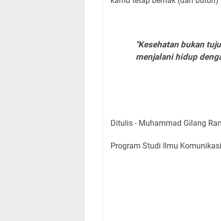
kamu tetap berhak (dan butuh) 
"Kesehatan bukan tujua
menjalani hidup denga
Ditulis - Muhammad Gilang 
Program Studi Ilmu Komunikas