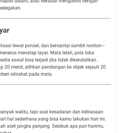
n, napas dalam, atau sekadar mengobrol dengan
melegakan.
yar
lisasi lewat ponsel, dan bersantai sambil nonton—
nerus menatap layar. Mata lelah, pola tidur
ia sosial bisa terjadi jika tidak dikendalikan.
iap 20 menit, alihkan pandangan ke objek sejauh 20
beri istirahat pada mata.
banyak waktu, tapi soal kesadaran dan kebiasaan
dari hal sederhana yang bisa kamu lakukan hari ini.
lah aset jangka panjang. Sesibuk apa pun harimu,