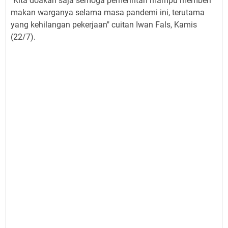
"Kita doakan saja semoga pemerintah mampu memberi
makan warganya selama masa pandemi ini, terutama
yang kehilangan pekerjaan" cuitan Iwan Fals, Kamis
(22/7).