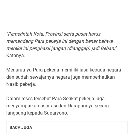
"Pemerintah Kota, Provinsi serta pusat harus
memandang Para pekerja ini dengan benar bahwa
mereka ini penghasil jangan (dianggap) jadi Beban,"
Katanya.
Menurutnya Para pekerja memiliki jasa kepada negara
dan sudah sewajarnya negara juga memperhatikan
Nasib pekerja.
Dalam reses tersebut Para Serikat pekerja juga
menyampaikan aspirasi dan Harapannya secara
langsung kepada Suparyono.
BACA JUGA