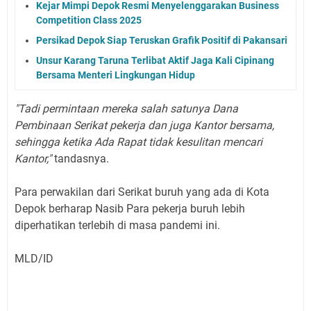
Kejar Mimpi Depok Resmi Menyelenggarakan Business
Competition Class 2025
Persikad Depok Siap Teruskan Grafik Positif di Pakansari
Unsur Karang Taruna Terlibat Aktif Jaga Kali Cipinang
Bersama Menteri Lingkungan Hidup
"Tadi permintaan mereka salah satunya Dana
Pembinaan Serikat pekerja dan juga Kantor bersama,
sehingga ketika Ada Rapat tidak kesulitan mencari
Kantor,"
tandasnya.
Para perwakilan dari Serikat buruh yang ada di Kota
Depok berharap Nasib Para pekerja buruh lebih
diperhatikan terlebih di masa pandemi ini.
MLD/ID