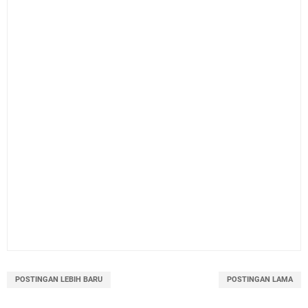
POSTINGAN LEBIH BARU
POSTINGAN LAMA