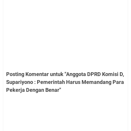
Posting Komentar untuk "Anggota DPRD Komisi D,
Supariyono : Pemerintah Harus Memandang Para
Pekerja Dengan Benar"