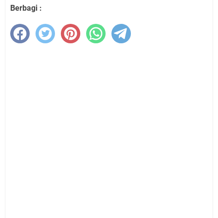
Berbagi :