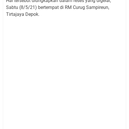
Hal tersebut diungkapkan dalam reses yang digelar,
Sabtu (8/5/21) bertempat di RM Curug Sampireun,
Tirtajaya Depok.