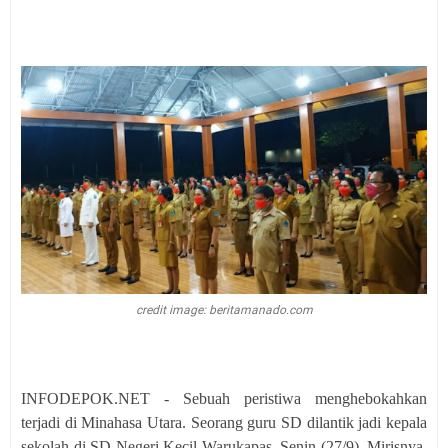
credit image: beritamanado.com
INFODEPOK.NET - Sebuah peristiwa menghebokahkan
terjadi di Minahasa Utara. Seorang guru SD dilantik jadi kepala
sekolah di SD Negeri Kecil Warukapas, Senin (27/9). Mirisnya,