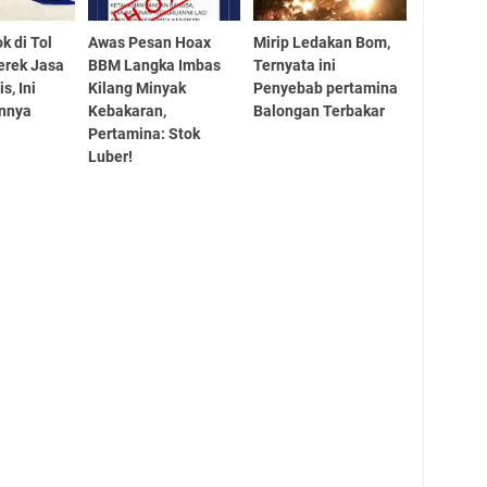
k di Tol
Awas Pesan Hoax
Mirip Ledakan Bom,
erek Jasa
BBM Langka Imbas
Ternyata ini
s, Ini
Kilang Minyak
Penyebab pertamina
annya
Kebakaran,
Balongan Terbakar
Pertamina: Stok
Luber!