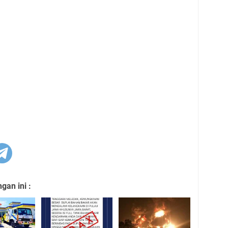
an ini :