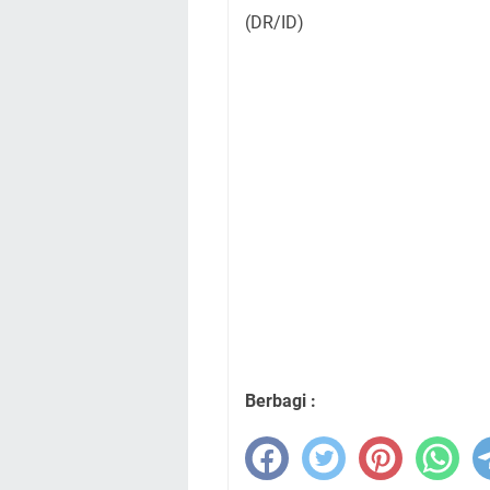
(DR/ID)
Berbagi :