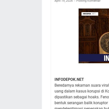
April 19, 2026
Posting Komentar
INFODEPOK.NET
Beredarnya rekaman suara vir
uang dalam kasus korupsi di Ko
dipastikan sebagai hoaks. Feno
bentuk serangan balik koruptor d
mendelegitimasi penegakan hu