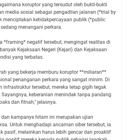
agaimana koruptor yang tersudut oleh bukti-bukti
media sosial sebagai pengadilan jalanan (*trial by
k menciptakan ketidakpercayaan publik (*public
g sedang menangani perkara.
*framing* negatif tersebut, mengingat realitas di
anyak Kejaksaan Negeri (Kejari) dan Kejaksaan
ndisi yang terbatas.
ah yang bekerja memburu koruptor **miliaran**
ional penanganan perkara yang sangat minim. Di
 infrastruktur tersebut, mereka tetap gigih tegak
en. Sayangnya, keberanian menindak tanpa pandang
oaks dan fitnah," jelasnya.
 dan kampanye hitam ini merupakan ujian
sa. Untuk menghadapi ancaman siber tersebut, ia
 pasif, melainkan harus lebih gencar dan proaktif
a positif mereka kepada publik sebagai langkah