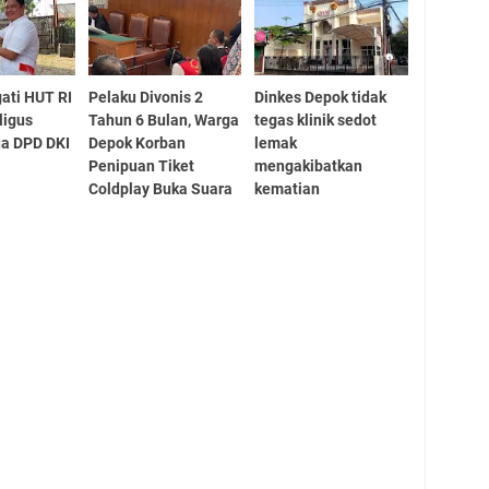
ati HUT RI
Pelaku Divonis 2
Dinkes Depok tidak
ligus
Tahun 6 Bulan, Warga
tegas klinik sedot
ua DPD DKI
Depok Korban
lemak
Penipuan Tiket
mengakibatkan
Coldplay Buka Suara
kematian