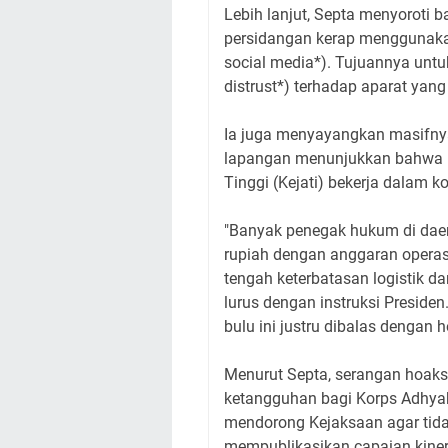
Lebih lanjut, Septa menyoroti b
persidangan kerap menggunakan 
social media*). Tujuannya untu
distrust*) terhadap aparat yan
Ia juga menyayangkan masifnya 
lapangan menunjukkan bahwa b
Tinggi (Kejati) bekerja dalam ko
"Banyak penegak hukum di daer
rupiah dengan anggaran operas
tengah keterbatasan logistik dan
lurus dengan instruksi Presid
bulu ini justru dibalas dengan h
Menurut Septa, serangan hoaks
ketangguhan bagi Korps Adhyak
mendorong Kejaksaan agar tidak
mempublikasikan capaian kinerj