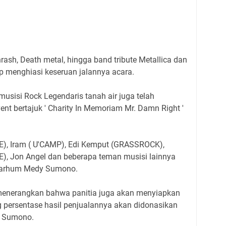
rash, Death metal, hingga band tribute Metallica dan
p menghiasi keseruan jalannya acara.
musisi Rock Legendaris tanah air juga telah
ent bertajuk ' Charity In Memoriam Mr. Damn Right '
NE), Iram ( U'CAMP), Edi Kemput (GRASSROCK),
 Jon Angel dan beberapa teman musisi lainnya
lmarhum Medy Sumono.
s, menerangkan bahwa panitia juga akan menyiapkan
g persentase hasil penjualannya akan didonasikan
y Sumono.