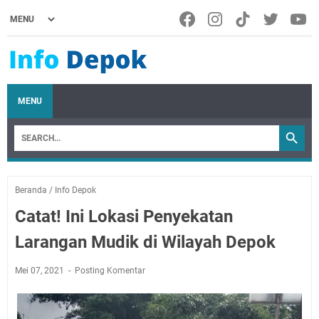
MENU
Beranda
/
Info Depok
Catat! Ini Lokasi Penyekatan
Larangan Mudik di Wilayah Depok
Mei 07, 2021
Posting Komentar