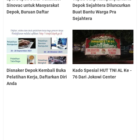
Sinovac untuk Masyarakat
Depok Sejahtera Diluncurkan
Depok, Buruan Daftar
Buat Bantu Warga Pra
Sejahtera
Disnaker Depok Kembali Buka
Kado Spesial HUT TNI AL Ke -
Pelatihan Kerja, Daftarkan Diri
76 Dari Jokowi Center
Anda