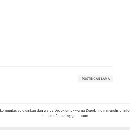
POSTINGAN LAMA
komunitas yg didirikan dari warga Depok untuk warga Depok. Ingin menulis di info
kontakinfodepok@gmail.com