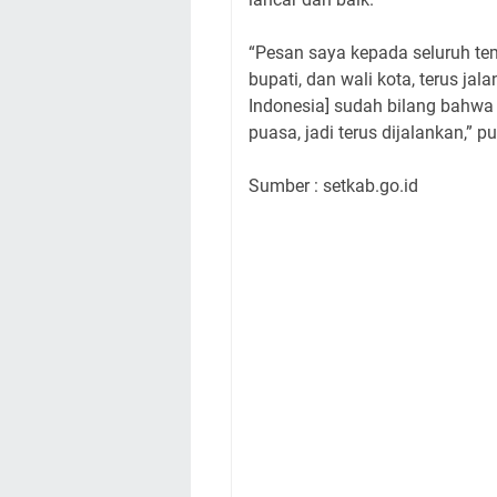
“Pesan saya kepada seluruh tem
bupati, dan wali kota, terus ja
Indonesia] sudah bilang bahwa
puasa, jadi terus dijalankan,”
Sumber : setkab.go.id