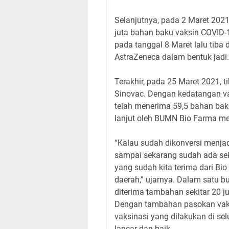
Selanjutnya, pada 2 Maret 2021
juta bahan baku vaksin COVID-
pada tanggal 8 Maret lalu tiba 
AstraZeneca dalam bentuk jadi.
Terakhir, pada 25 Maret 2021, 
Sinovac. Dengan kedatangan va
telah menerima 59,5 bahan baku
lanjut oleh BUMN Bio Farma men
“Kalau sudah dikonversi menjadi
sampai sekarang sudah ada sekit
yang sudah kita terima dari Bio
daerah,” ujarnya. Dalam satu 
diterima tambahan sekitar 20 ju
Dengan tambahan pasokan vaks
vaksinasi yang dilakukan di sel
lancar dan baik.