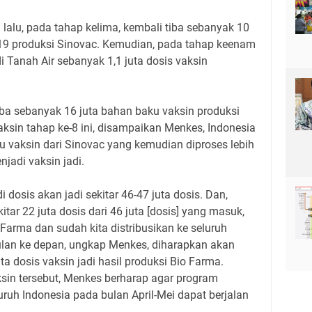
 lalu, pada tahap kelima, kembali tiba sebanyak 10
19 produksi Sinovac. Kemudian, pada tahap keenam
di Tanah Air sebanyak 1,1 juta dosis vaksin
tiba sebanyak 16 juta bahan baku vaksin produksi
ksin tahap ke-8 ini, disampaikan Menkes, Indonesia
 vaksin dari Sinovac yang kemudian diproses lebih
jadi vaksin jadi.
 dosis akan jadi sekitar 46-47 juta dosis. Dan,
ar 22 juta dosis dari 46 juta [dosis] yang masuk,
 Farma dan sudah kita distribusikan ke seluruh
bulan ke depan, ungkap Menkes, diharapkan akan
ta dosis vaksin jadi hasil produksi Bio Farma.
in tersebut, Menkes berharap agar program
uruh Indonesia pada bulan April-Mei dapat berjalan