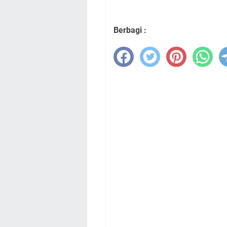
Berbagi :