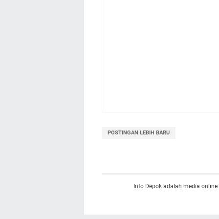
POSTINGAN LEBIH BARU
Info Depok adalah media online 