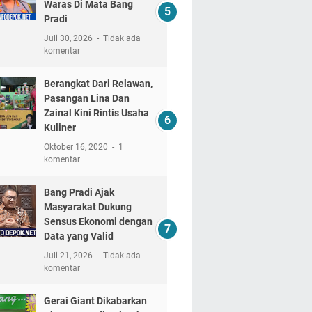
Waras Di Mata Bang
Pradi
Juli 30, 2026
Tidak ada
komentar
Berangkat Dari Relawan,
Pasangan Lina Dan
Zainal Kini Rintis Usaha
Kuliner
Oktober 16, 2020
1
komentar
Bang Pradi Ajak
Masyarakat Dukung
Sensus Ekonomi dengan
Data yang Valid
Juli 21, 2026
Tidak ada
komentar
Gerai Giant Dikabarkan