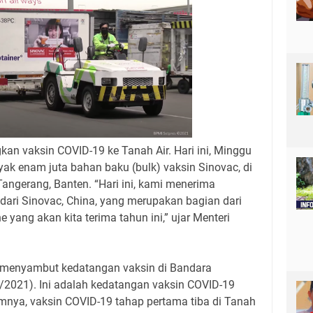
an vaksin COVID-19 ke Tanah Air. Hari ini, Minggu
yak enam juta bahan baku (bulk) vaksin Sinovac, di
angerang, Banten. “Hari ini, kami menerima
 dari Sinovac, China, yang merupakan bagian dari
 yang akan kita terima tahun ini,” ujar Menteri
s menyambut kedatangan vaksin di Bandara
/2021). Ini adalah kedatangan vaksin COVID-19
umnya, vaksin COVID-19 tahap pertama tiba di Tanah