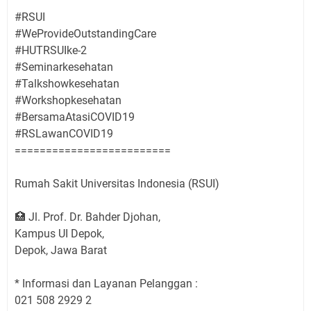
#RSUI
#WeProvideOutstandingCare
#HUTRSUIke-2
#Seminarkesehatan
#Talkshowkesehatan
#Workshopkesehatan
#BersamaAtasiCOVID19
#RSLawanCOVID19
⁣=========================⁣⁣⁣⁣⁣⁣
Rumah Sakit Universitas Indonesia (RSUI)⁣⁣⁣⁣⁣⁣
🏥 Jl. Prof. Dr. Bahder Djohan, ⁣⁣⁣⁣⁣⁣
Kampus UI Depok, ⁣⁣⁣⁣⁣⁣
Depok, Jawa Barat⁣⁣⁣⁣⁣⁣
* Informasi dan Layanan Pelanggan :⁣⁣⁣⁣⁣⁣
021 508 2929 2⁣⁣⁣⁣⁣⁣