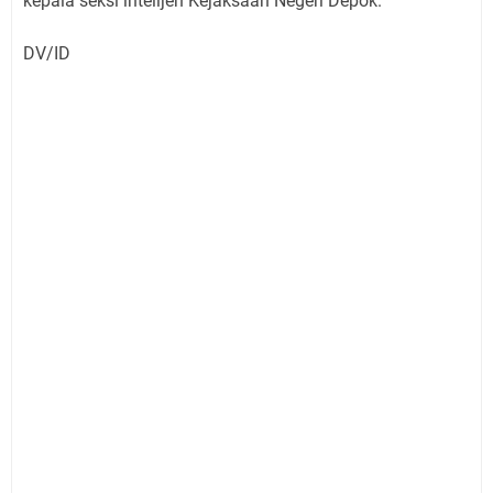
kepala seksi intelijen Kejaksaan Negeri Depok.
DV/ID