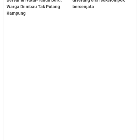
Bersama Natal-Tahun Baru,
diserang oleh sekelompok
Warga Diimbau Tak Pulang
bersenjata
Kampung