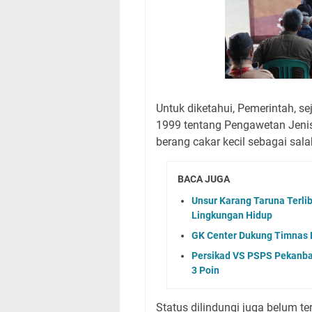
Untuk diketahui, Pemerintah, s
1999 tentang Pengawetan Jen
berang cakar kecil sebagai sala
BACA JUGA
Unsur Karang Taruna Terlib
Lingkungan Hidup
GK Center Dukung Timnas L
Persikad VS PSPS Pekanbar
3 Poin
Status dilindungi juga belum t