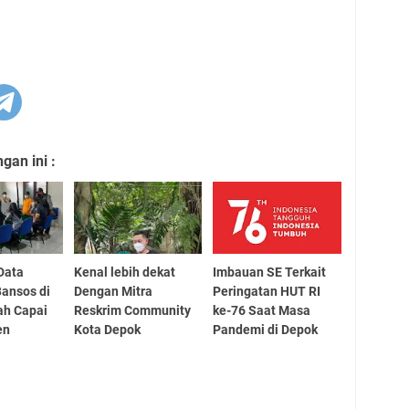
an ini :
Data
Kenal lebih dekat
Imbauan SE Terkait
ansos di
Dengan Mitra
Peringatan HUT RI
ah Capai
Reskrim Community
ke-76 Saat Masa
en
Kota Depok
Pandemi di Depok