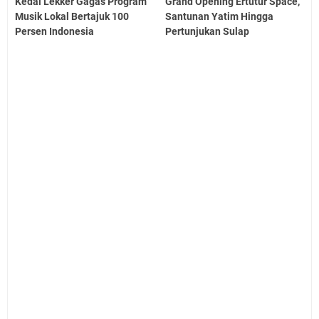
Kedai Lekker Gagas Program
Grand Opening Ertutur Space,
Musik Lokal Bertajuk 100
Santunan Yatim Hingga
Persen Indonesia
Pertunjukan Sulap