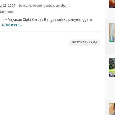
r 23, 2025
bencana
,
pelopor bangsa
,
sukabumi
 Komentar
mi – Yayasan Cipta Cerdas Bangsa selaku penyelenggara
a…
Read more »
S
T
I
H
POSTINGAN LAMA
P
P
e
l
o
p
o
r
B
a
n
g
s